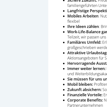
Sichere Zukunft:
Freue
familiengeführten Un
Langfristige Perspekti
Mobiles Arbeiten
: Nu
flexibel
Ihre Ideen zählen
: Br
Work-Life-Balance gar
Teilzeit, wir passen un
Familiäres Umfeld:
Erl
großgeschrieben werd
Attraktive Urlaubstag
Aktionsangeboten für 
Hervorragende Ausst
Immer weiter lernen:
und Weiterbildungsak
Sie müssen für uns u
Mobil bleiben:
Profiti
Zukunft absichern:
Sor
Finanzielle Vorteile:
Er
Corporate Benefits:
Nu
Partnerunternehmen