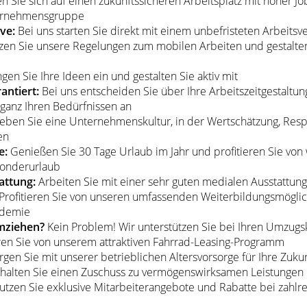
n Sie sich auf einen zukunftssicheren Arbeitsplatz mit hoher Job
ternehmensgruppe
ve:
Bei uns starten Sie direkt mit einem unbefristeten Arbeitsve
tzen Sie unsere Regelungen zum mobilen Arbeiten und gestalten 
ingen Sie Ihre Ideen ein und gestalten Sie aktiv mit
antiert:
Bei uns entscheiden Sie über Ihre Arbeitszeitgestaltung
s ganz Ihren Bedürfnissen an
eben Sie eine Unternehmenskultur, in der Wertschätzung, Res
en
e:
Genießen Sie 30 Tage Urlaub im Jahr und profitieren Sie vo
Sonderurlaub
attung:
Arbeiten Sie mit einer sehr guten medialen Ausstattung
Profitieren Sie von unseren umfassenden Weiterbildungsmöglich
ademie
mziehen?
Kein Problem! Wir unterstützen Sie bei Ihren Umzugs
eren Sie von unserem attraktiven Fahrrad-Leasing-Programm
gen Sie mit unserer betrieblichen Altersvorsorge für Ihre Zukun
halten Sie einen Zuschuss zu vermögenswirksamen Leistungen
tzen Sie exklusive Mitarbeiterangebote und Rabatte bei zahl