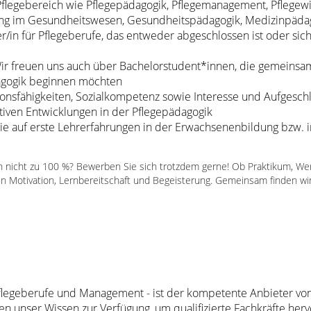
flegebereich wie Pflegepädagogik, Pflegemanagement, Pflegewi
ung im Gesundheitswesen, Gesundheitspädagogik, Medizinpäda
r/in für Pflegeberufe, das entweder abgeschlossen ist oder sic
r freuen uns auch über Bachelorstudent*innen, die gemeinsam
agogik beginnen möchten
onsfähigkeiten, Sozialkompetenz sowie Interesse und Aufgesch
ativen Entwicklungen in der Pflegepädagogik
e auf erste Lehrerfahrungen in der Erwachsenenbildung bzw. i
en nicht zu 100 %? Bewerben Sie sich trotzdem gerne! Ob Praktikum, W
en Motivation, Lernbereitschaft und Begeisterung. Gemeinsam finden wir
legeberufe und Management - ist der kompetente Anbieter von 
len unser Wissen zur Verfügung, um qualifizierte Fachkräfte he