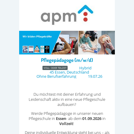
Pflegepädagoge (m/w/d)
Hybrid
VOLL- ODER TEILZEIT
45 Essen, Deutschland
Ohne Berufserfahrung
19.07.26
Du möchtest
mit deiner
Erfahrung und
Leidenschaft aktiv in eine
neue
Pflegeschule
aufbauen?
Werde
Pflegepädagoge in unserer neuen
Pflegeschule in
Essen
- ab dem
01.09.2026
in
Vollzeit
!
Deine individuelle Entwicklung steht bei uns – als