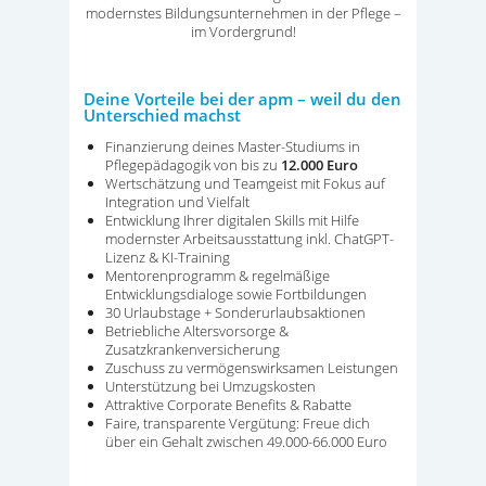
modernstes Bildungsunternehmen in der Pflege –
im Vordergrund!
Deine Vorteile bei der apm – weil du den
Unterschied machst
Finanzierung deines Master-Studiums in
Pflegepädagogik von bis zu
12.000 Euro
Wertschätzung und Teamgeist mit Fokus auf
Integration und Vielfalt
Entwicklung Ihrer digitalen Skills mit Hilfe
modernster Arbeitsausstattung inkl. ChatGPT-
Lizenz & KI-Training
Mentorenprogramm & regelmäßige
Entwicklungsdialoge sowie Fortbildungen
30 Urlaubstage + Sonderurlaubsaktionen
Betriebliche Altersvorsorge &
Zusatzkrankenversicherung
Zuschuss zu vermögenswirksamen Leistungen
Unterstützung bei Umzugskosten
Attraktive Corporate Benefits & Rabatte
Faire
,
transparente
Vergüt
un
g: Freue dich
über ein Gehalt zwischen 4
9.000-66.000
Euro