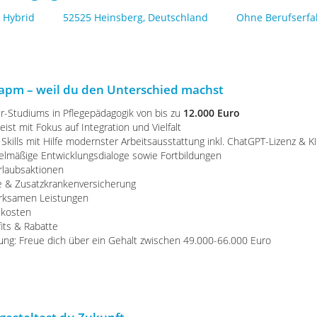
Hybrid
52525 Heinsberg, Deutschland
Ohne Berufserf
r apm – weil du den Unterschied machst
r-Studiums in Pflegepädagogik von bis zu
12.000 Euro
st mit Fokus auf Integration und Vielfalt
 Skills mit Hilfe modernster Arbeitsausstattung inkl. ChatGPT-Lizenz & KI
mäßige Entwicklungsdialoge sowie Fortbildungen
rlaubsaktionen
ge & Zusatzkrankenversicherung
rksamen Leistungen
skosten
fits & Rabatte
un
g: Freue dich über ein Gehalt zwischen 4
9.000-66.000
Euro