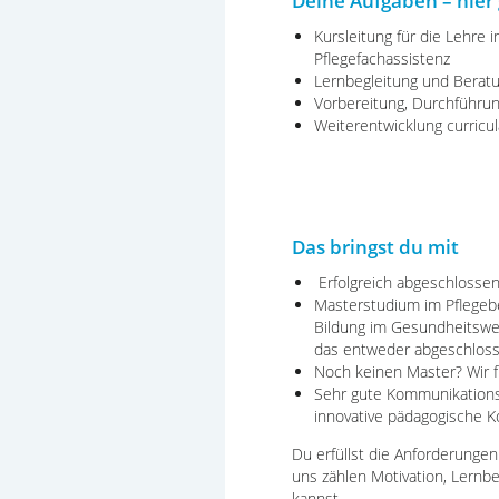
Deine Aufgaben – hier 
Kursleitung für die Lehre 
Pflegefachassistenz
Lernbegleit
ung
und Berat
Vorbereitung, Durchführu
Weiterentwicklung curric
Das bringst du mit
Erfolgreich abgeschlossen
Masterstudium im Pflegebe
Bildung im Gesundheitswes
das entweder abgeschlosse
Noch keinen Master? Wir 
Sehr gute Kommunikationsf
innovative pädagogische K
Du erfüllst die Anforderunge
uns zählen Motivation, Lernb
kannst.