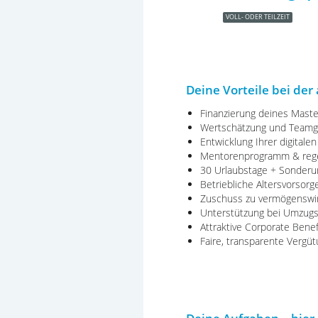
VOLL- ODER TEILZEIT
Deine Vorteile bei de
Finanzierung deines Maste
Wertschätzung und Teamgei
Entwicklung Ihrer digitalen
Mentorenprogramm & regel
30 Urlaubstage + Sonderu
Betriebliche Altersvorsor
Zuschuss zu vermögenswi
Unterstützung bei Umzug
Attraktive Corporate Bene
Faire
,
transparente
Vergüt