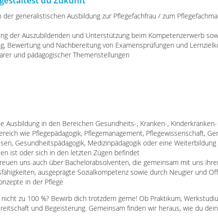
gestaltest du Zukunft
in der generalistischen Ausbildung zur Pflegefachfrau / zum Pflegefachm
ung
der Auszubildenden und
Unterstützung
beim Kompetenzerwerb sowie
ng, Bewertung und Nachbereitung von Examensprüfungen und Lernzielko
ularer und pädagogischer Themenstellungen
e Ausbildung in den Bereichen Gesundheits-, Kranken-, Kinderkranken-
reich wie Pflegepädagogik, Pflegemanagement, Pflegewissenschaft, Ger
en, Gesundheitspädagogik, Medizinpädagogik oder eine Weiterbildung al
n ist oder sich in den letzten Zügen befindet
freuen uns auch über Bachelorabsolventen, die gemeinsam mit uns ih
ähigkeiten, ausgeprägte Sozialkompetenz sowie durch Neugier und Off
onzepte in der Pflege
n nicht zu 100 %? Bewirb dich trotzdem gerne! Ob Praktikum, Werkstudiu
ereitschaft und Begeisterung. Gemeinsam finden wir heraus, wie du dein