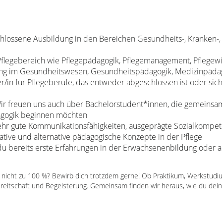
chlossene Ausbildung in den Bereichen Gesundheits-, Kranken-
flegebereich wie Pflegepädagogik, Pflegemanagement, Pflegewi
ung im Gesundheitswesen, Gesundheitspädagogik, Medizinpäda
r/in für Pflegeberufe, das entweder abgeschlossen ist oder sic
r freuen uns auch über Bachelorstudent*innen, die gemeinsam
agogik beginnen möchten
ehr gute Kommunikationsfähigkeiten, ausgeprägte Sozialkompe
ative und alternative pädagogische Konzepte in der Pflege
du bereits erste Erfahrungen in der Erwachsenenbildung oder a
n nicht zu 100 %? Bewirb dich trotzdem gerne! Ob Praktikum, Werkstudiu
ereitschaft und Begeisterung. Gemeinsam finden wir heraus, wie du dein