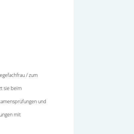
legefachfrau / zum
zt sie beim
Examensprüfungen und
lungen mit