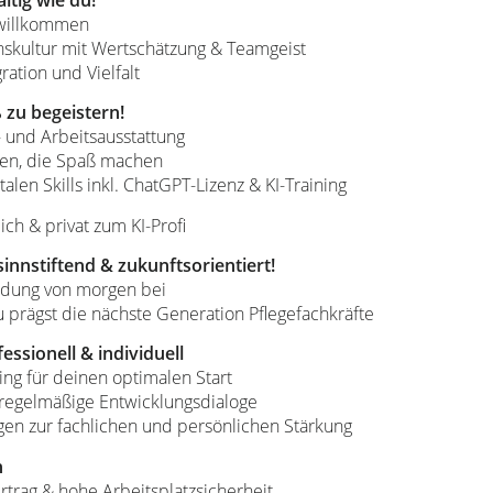
t willkommen
kultur mit Wertschätzung & Teamgeist
gration und Vielfalt
 zu begeistern!
 und Arbeitsausstattung
en, die Spaß machen
alen Skills inkl. ChatGPT-Lizenz & KI-Training
ch & privat zum KI-Profi
sinnstiftend & zukunftsorientiert!
ildung von morgen bei
Du prägst die nächste Generation Pflegefachkräfte
essionell & individuell
ing für deinen optimalen Start
egelmäßige Entwicklungsdialoge
gen zur fachlichen und persönlichen Stärkung
h
rtrag & hohe Arbeitsplatzsicherheit