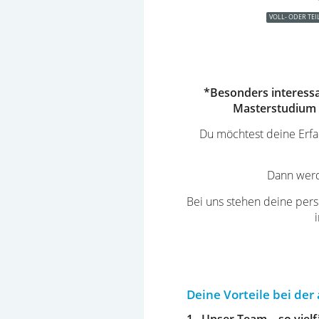
VOLL- ODER TEI
*Besonders interessa
Masterstudium o
Du möchtest deine Erfah
Dann werd
Bei uns stehen deine per
Deine Vorteile bei de
1.
Unser Team – so vielfä