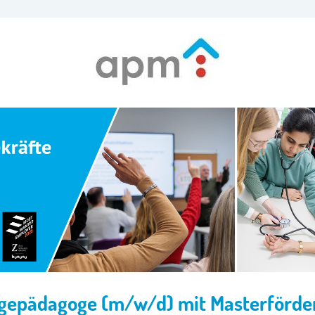
egepädagoge (m/w/d) mit Masterförde