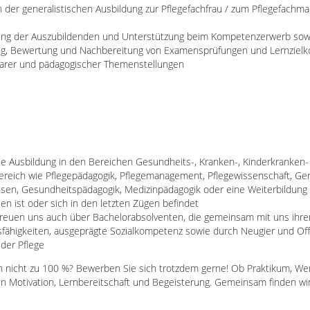
in der generalistischen Ausbildung zur Pflegefachfrau / zum Pflegefachm
ung der Auszubildenden und Unterstützung beim Kompetenzerwerb sowie
ng, Bewertung und Nachbereitung von Examensprüfungen und Lernzielko
ularer und pädagogischer Themenstellungen
e Ausbildung in den Bereichen Gesundheits-, Kranken-, Kinderkranken-
reich wie Pflegepädagogik, Pflegemanagement, Pflegewissenschaft, Ger
en, Gesundheitspädagogik, Medizinpädagogik oder eine Weiterbildung al
n ist oder sich in den letzten Zügen befindet
freuen uns auch über Bachelorabsolventen, die gemeinsam mit uns ih
ähigkeiten, ausgeprägte Sozialkompetenz sowie durch Neugier und Offe
der Pflege
en nicht zu 100 %? Bewerben Sie sich trotzdem gerne! Ob Praktikum, W
en Motivation, Lernbereitschaft und Begeisterung. Gemeinsam finden wir