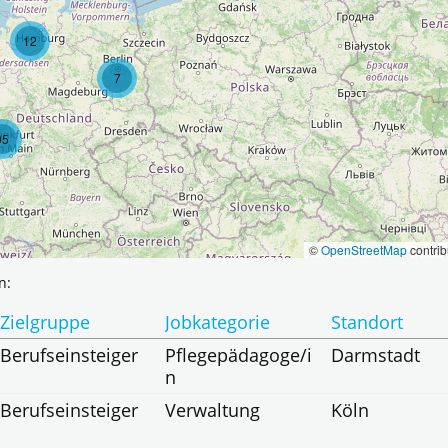
12
7
95
©
OpenStreetMap
contrib
n:
Zielgruppe
Jobkategorie
Standort
Berufseinsteiger
Pflegepädagoge/i
Darmstadt
n
Berufseinsteiger
Verwaltung
Köln